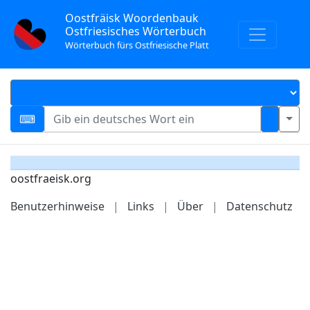
Oostfräisk Woordenbauk
Ostfriesisches Wörterbuch
Wörterbuch fürs Ostfriesische Platt
oostfraeisk.org
Benutzerhinweise
|
Links
|
Über
|
Datenschutz