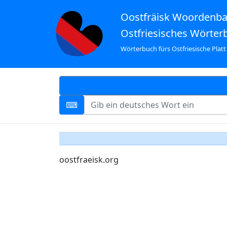
Oostfräisk Woordenb
Ostfriesisches Wörter
Wörterbuch fürs Ostfriesische Platt
oostfraeisk.org