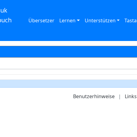
auk
buch
Übersetzer
Lernen
Unterstützen
Tasta
Benutzerhinweise
|
Links