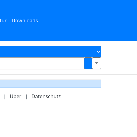
tur
Downloads
|
Über
|
Datenschutz