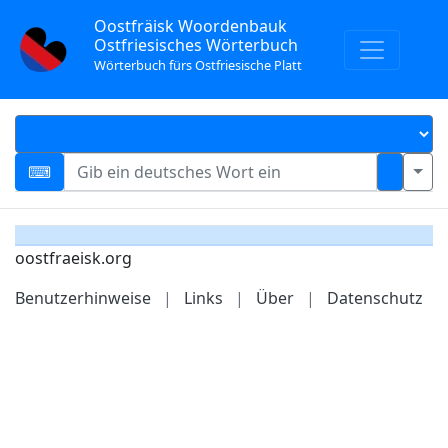
Oostfräisk Woordenbauk
Ostfriesisches Wörterbuch
Wörterbuch fürs Ostfriesische Platt
oostfraeisk.org
Benutzerhinweise
|
Links
|
Über
|
Datenschutz