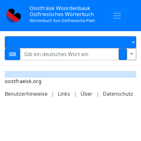
Oostfräisk Woordenbauk
Ostfriesisches Wörterbuch
Wörterbuch fürs Ostfriesische Platt
oostfraeisk.org
Benutzerhinweise
|
Links
|
Über
|
Datenschutz