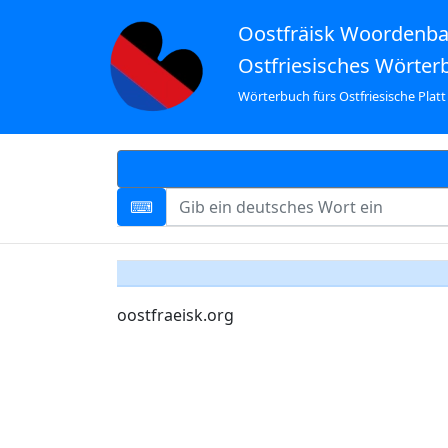
Oostfräisk Woordenb
Ostfriesisches Wörter
Wörterbuch fürs Ostfriesische Platt
oostfraeisk.org