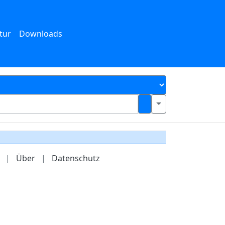
tur
Downloads
|
Über
|
Datenschutz