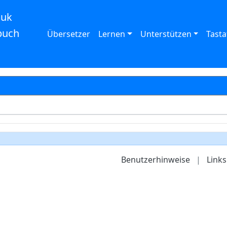
auk
buch
Übersetzer
Lernen
Unterstützen
Tasta
Benutzerhinweise
|
Links