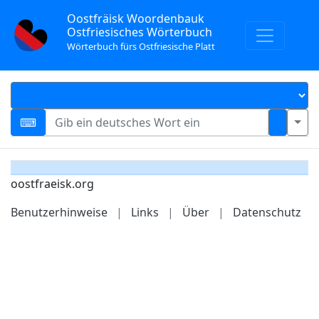
Oostfräisk Woordenbauk
Ostfriesisches Wörterbuch
Wörterbuch fürs Ostfriesische Platt
oostfraeisk.org
Benutzerhinweise
|
Links
|
Über
|
Datenschutz