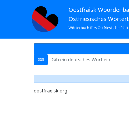
Oostfräisk Woordenb
Ostfriesisches Wörter
Wörterbuch fürs Ostfriesische Platt
oostfraeisk.org