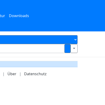
tur
Downloads
|
Über
|
Datenschutz