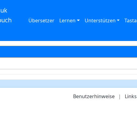
auk
buch
Übersetzer
Lernen
Unterstützen
Tasta
Benutzerhinweise
|
Links