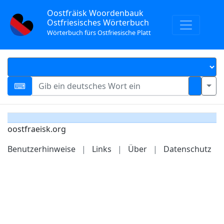
Oostfräisk Woordenbauk
Ostfriesisches Wörterbuch
Wörterbuch fürs Ostfriesische Platt
oostfraeisk.org
Benutzerhinweise
|
Links
|
Über
|
Datenschutz