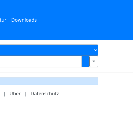
tur
Downloads
|
Über
|
Datenschutz