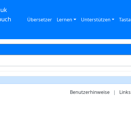
auk
buch
Übersetzer
Lernen
Unterstützen
Tasta
Benutzerhinweise
|
Links