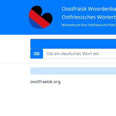
Oostfräisk Woordenb
Ostfriesisches Wörter
Wörterbuch fürs Ostfriesische Platt
oostfraeisk.org