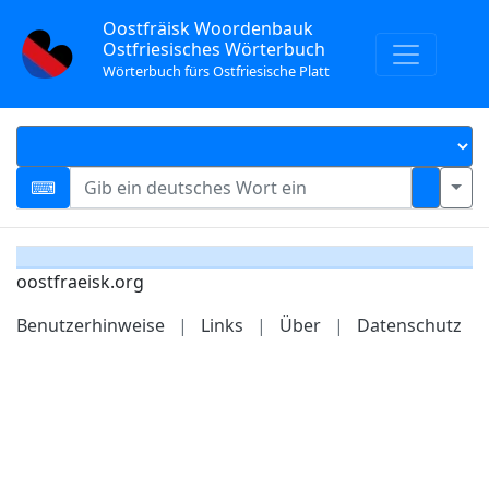
Oostfräisk Woordenbauk
Ostfriesisches Wörterbuch
Wörterbuch fürs Ostfriesische Platt
oostfraeisk.org
Benutzerhinweise
|
Links
|
Über
|
Datenschutz