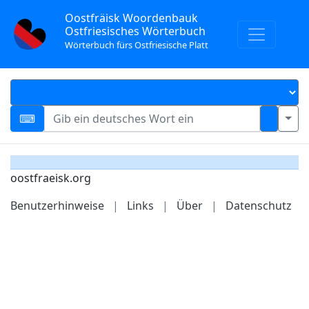
Oostfräisk Woordenbauk
Ostfriesisches Wörterbuch
Wörterbuch fürs Ostfriesische Platt
oostfraeisk.org
Benutzerhinweise
|
Links
|
Über
|
Datenschutz