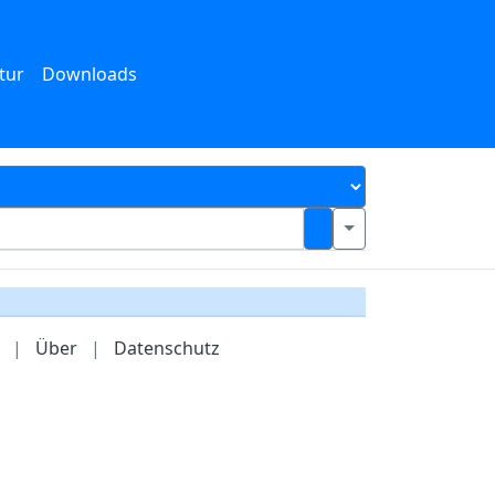
tur
Downloads
|
Über
|
Datenschutz