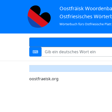
Oostfräisk Woordenb
Ostfriesisches Wörter
Wörterbuch fürs Ostfriesische Platt
oostfraeisk.org