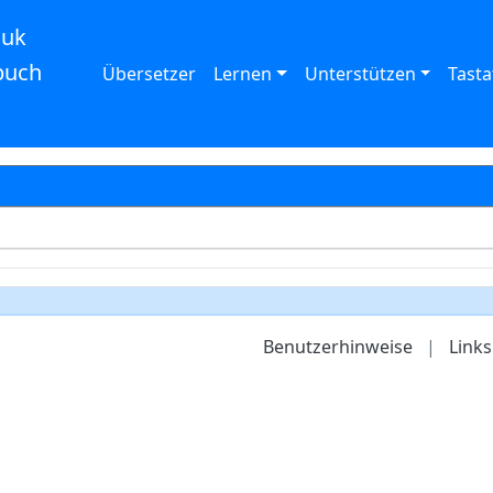
auk
buch
Übersetzer
Lernen
Unterstützen
Tasta
Benutzerhinweise
|
Links