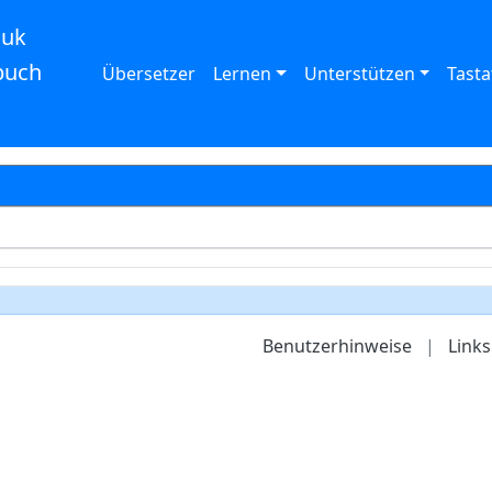
auk
buch
Übersetzer
Lernen
Unterstützen
Tasta
Benutzerhinweise
|
Links