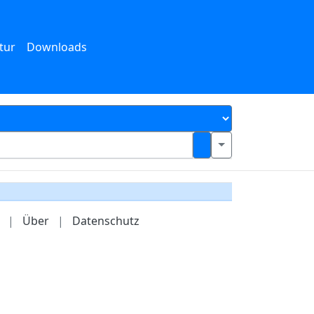
tur
Downloads
|
Über
|
Datenschutz