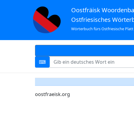
Oostfräisk Woordenb
Ostfriesisches Wörter
Wörterbuch fürs Ostfriesische Platt
oostfraeisk.org