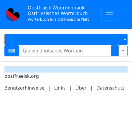
Oostfräisk Woordenbauk
Ostfriesisches Wörterbuch
Wörterbuch fürs Ostfriesische Platt
oostfraeisk.org
Benutzerhinweise
|
Links
|
Über
|
Datenschutz