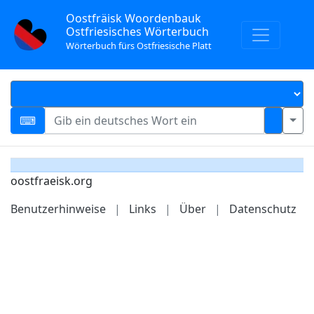
Oostfräisk Woordenbauk
Ostfriesisches Wörterbuch
Wörterbuch fürs Ostfriesische Platt
oostfraeisk.org
Benutzerhinweise
|
Links
|
Über
|
Datenschutz