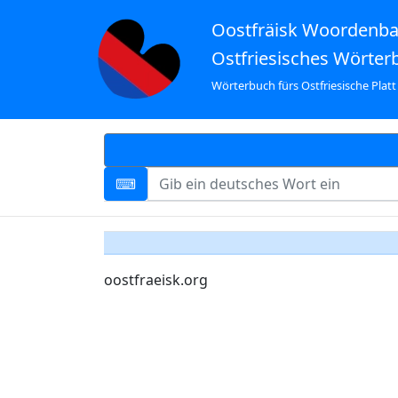
Oostfräisk Woordenb
Ostfriesisches Wörter
Wörterbuch fürs Ostfriesische Platt
oostfraeisk.org