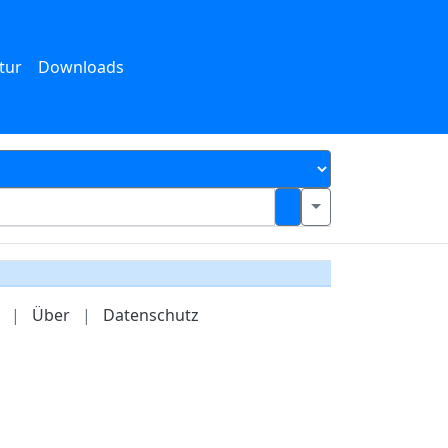
tur
Downloads
|
Über
|
Datenschutz