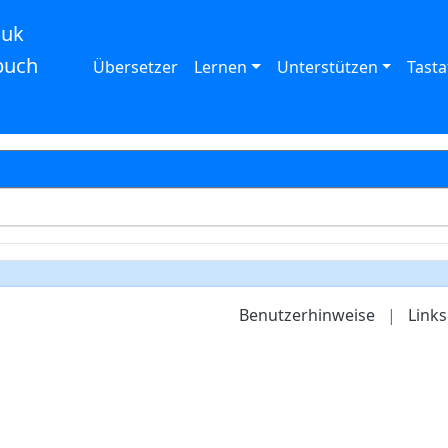
auk
buch
Übersetzer
Lernen
Unterstützen
Tasta
Benutzerhinweise
|
Links