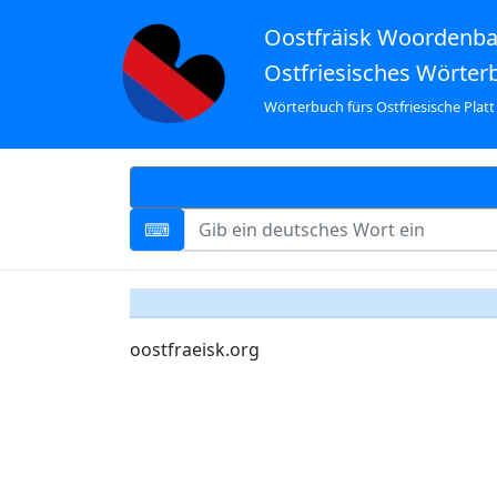
Oostfräisk Woordenb
Ostfriesisches Wörter
Wörterbuch fürs Ostfriesische Platt
oostfraeisk.org