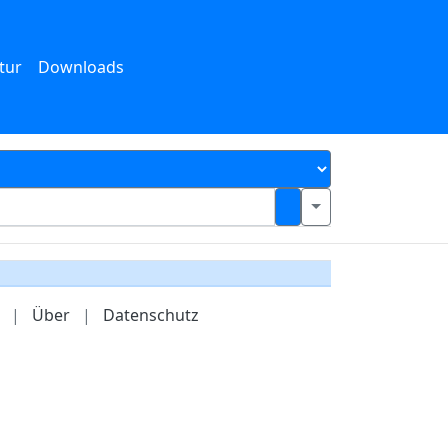
tur
Downloads
|
Über
|
Datenschutz