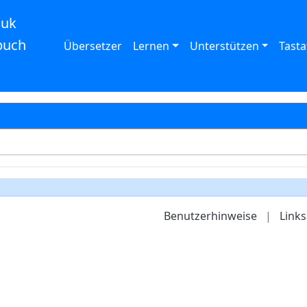
auk
buch
Übersetzer
Lernen
Unterstützen
Tasta
Benutzerhinweise
|
Links