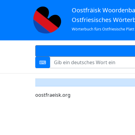
Oostfräisk Woordenb
Ostfriesisches Wörter
Wörterbuch fürs Ostfriesische Platt
oostfraeisk.org