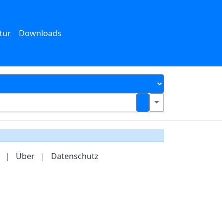
tur
Downloads
|
Über
|
Datenschutz