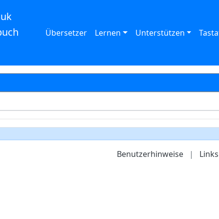
auk
buch
Übersetzer
Lernen
Unterstützen
Tasta
Benutzerhinweise
|
Links