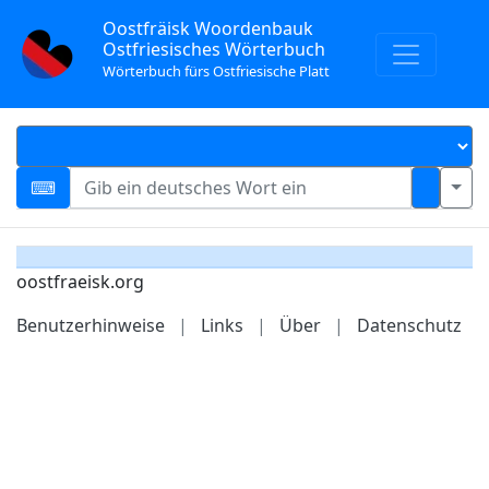
Oostfräisk Woordenbauk
Ostfriesisches Wörterbuch
Wörterbuch fürs Ostfriesische Platt
oostfraeisk.org
Benutzerhinweise
|
Links
|
Über
|
Datenschutz