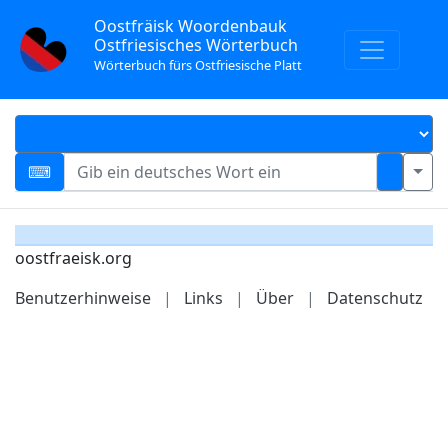
Oostfräisk Woordenbauk
Ostfriesisches Wörterbuch
Wörterbuch fürs Ostfriesische Platt
oostfraeisk.org
Benutzerhinweise
|
Links
|
Über
|
Datenschutz