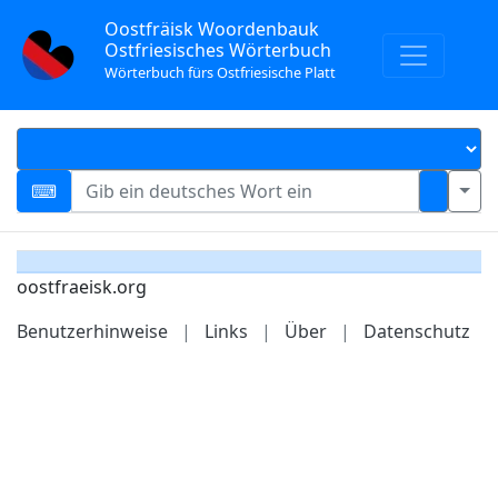
Oostfräisk Woordenbauk
Ostfriesisches Wörterbuch
Wörterbuch fürs Ostfriesische Platt
oostfraeisk.org
Benutzerhinweise
|
Links
|
Über
|
Datenschutz