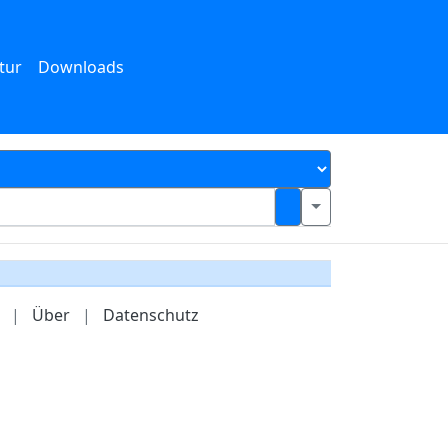
tur
Downloads
|
Über
|
Datenschutz