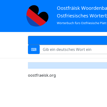
Oostfräisk Woordenb
Ostfriesisches Wörter
Wörterbuch fürs Ostfriesische Platt
oostfraeisk.org