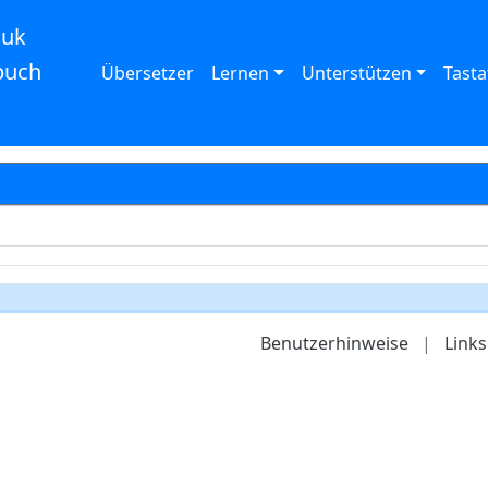
auk
buch
Übersetzer
Lernen
Unterstützen
Tasta
Benutzerhinweise
|
Links