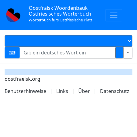
Oostfräisk Woordenbauk
Ostfriesisches Wörterbuch
Wörterbuch fürs Ostfriesische Platt
oostfraeisk.org
Benutzerhinweise
|
Links
|
Über
|
Datenschutz