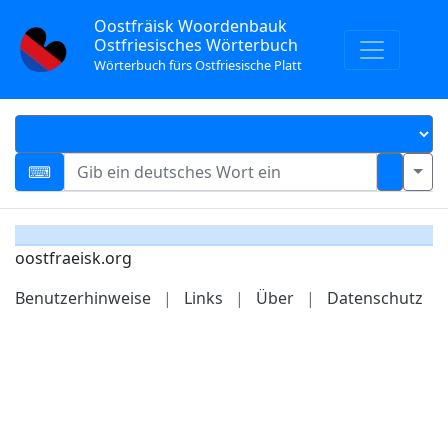
Oostfräisk Woordenbauk
Ostfriesisches Wörterbuch
Wörterbuch fürs Ostfriesische Platt
oostfraeisk.org
Benutzerhinweise
|
Links
|
Über
|
Datenschutz