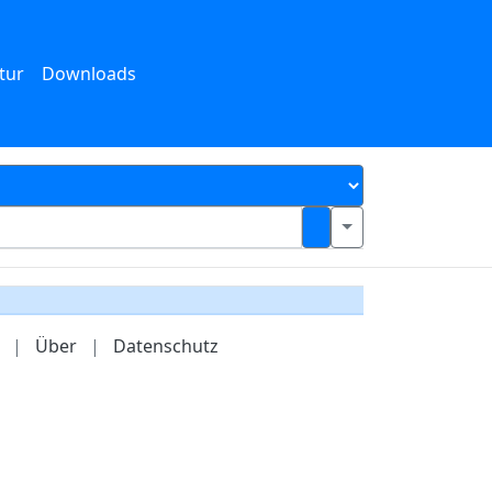
tur
Downloads
|
Über
|
Datenschutz