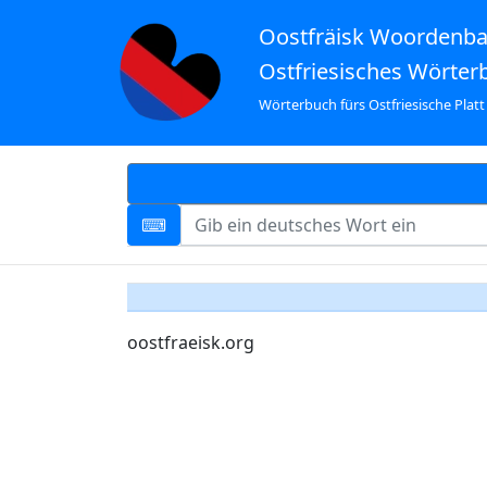
Oostfräisk Woordenb
Ostfriesisches Wörter
Wörterbuch fürs Ostfriesische Platt
oostfraeisk.org