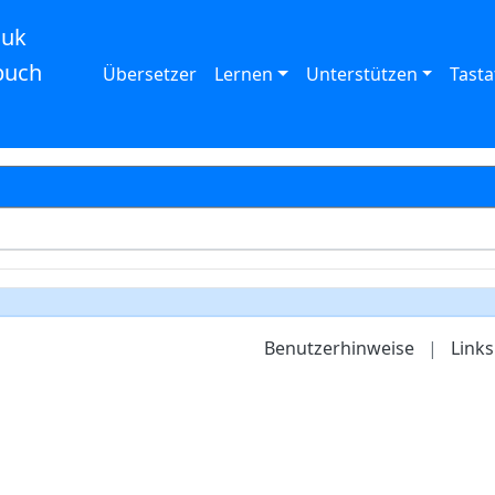
auk
buch
Übersetzer
Lernen
Unterstützen
Tasta
Benutzerhinweise
|
Links