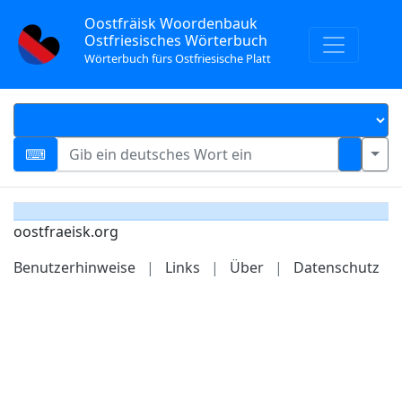
Oostfräisk Woordenbauk
Ostfriesisches Wörterbuch
Wörterbuch fürs Ostfriesische Platt
oostfraeisk.org
Benutzerhinweise
|
Links
|
Über
|
Datenschutz