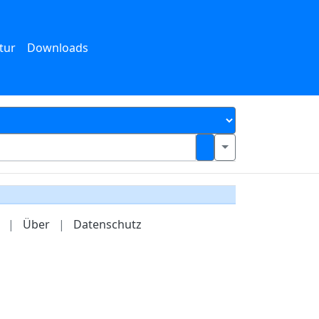
tur
Downloads
|
Über
|
Datenschutz