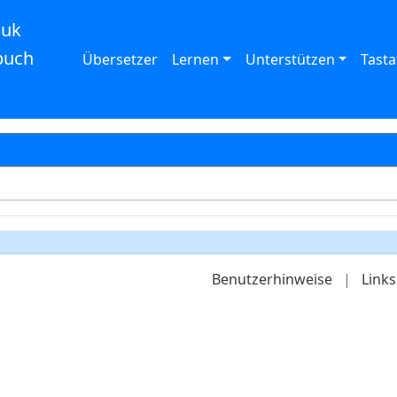
auk
buch
Übersetzer
Lernen
Unterstützen
Tasta
Benutzerhinweise
|
Links