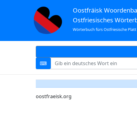
Oostfräisk Woordenb
Ostfriesisches Wörter
Wörterbuch fürs Ostfriesische Platt
oostfraeisk.org