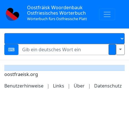
Oostfräisk Woordenbauk
Ostfriesisches Wörterbuch
Wörterbuch fürs Ostfriesische Platt
oostfraeisk.org
Benutzerhinweise
|
Links
|
Über
|
Datenschutz