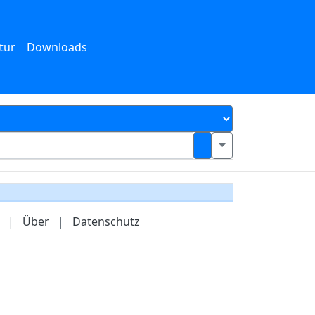
tur
Downloads
|
Über
|
Datenschutz