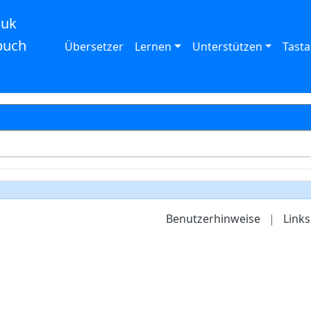
auk
buch
Übersetzer
Lernen
Unterstützen
Tasta
Benutzerhinweise
|
Links