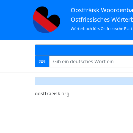
Oostfräisk Woordenb
Ostfriesisches Wörter
Wörterbuch fürs Ostfriesische Platt
oostfraeisk.org