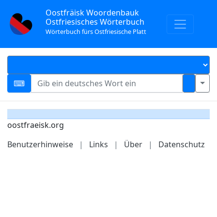
Oostfräisk Woordenbauk
Ostfriesisches Wörterbuch
Wörterbuch fürs Ostfriesische Platt
oostfraeisk.org
Benutzerhinweise
|
Links
|
Über
|
Datenschutz