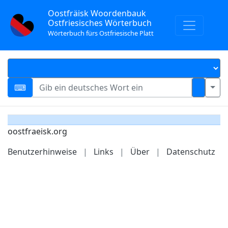
Oostfräisk Woordenbauk
Ostfriesisches Wörterbuch
Wörterbuch fürs Ostfriesische Platt
oostfraeisk.org
Benutzerhinweise
|
Links
|
Über
|
Datenschutz