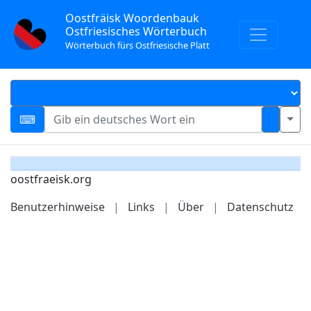
Oostfräisk Woordenbauk
Ostfriesisches Wörterbuch
Wörterbuch fürs Ostfriesische Platt
oostfraeisk.org
Benutzerhinweise
|
Links
|
Über
|
Datenschutz