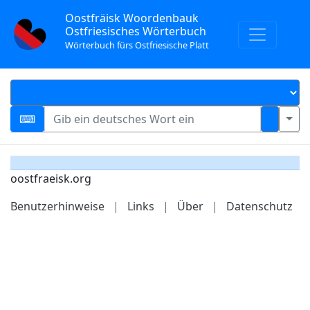
Oostfräisk Woordenbauk
Ostfriesisches Wörterbuch
Wörterbuch fürs Ostfriesische Platt
oostfraeisk.org
Benutzerhinweise
|
Links
|
Über
|
Datenschutz