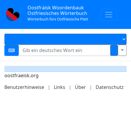
Oostfräisk Woordenbauk
Ostfriesisches Wörterbuch
Wörterbuch fürs Ostfriesische Platt
oostfraeisk.org
Benutzerhinweise
|
Links
|
Über
|
Datenschutz