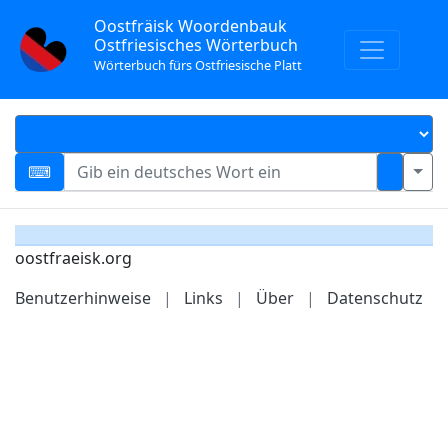
Oostfräisk Woordenbauk
Ostfriesisches Wörterbuch
Wörterbuch fürs Ostfriesische Platt
oostfraeisk.org
Benutzerhinweise
|
Links
|
Über
|
Datenschutz