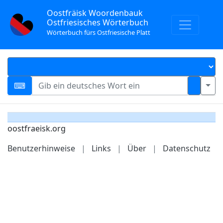
Oostfräisk Woordenbauk
Ostfriesisches Wörterbuch
Wörterbuch fürs Ostfriesische Platt
oostfraeisk.org
Benutzerhinweise
|
Links
|
Über
|
Datenschutz