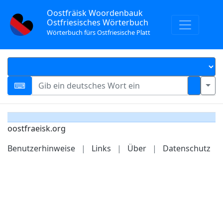
Oostfräisk Woordenbauk
Ostfriesisches Wörterbuch
Wörterbuch fürs Ostfriesische Platt
oostfraeisk.org
Benutzerhinweise
|
Links
|
Über
|
Datenschutz