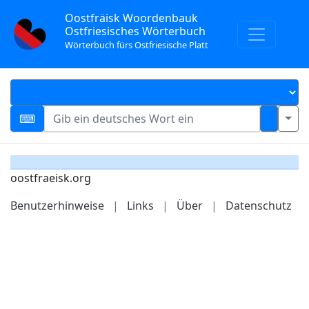
Oostfräisk Woordenbauk
Ostfriesisches Wörterbuch
Wörterbuch fürs Ostfriesische Platt
oostfraeisk.org
Benutzerhinweise
|
Links
|
Über
|
Datenschutz