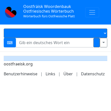
Oostfräisk Woordenbauk
Ostfriesisches Wörterbuch
Wörterbuch fürs Ostfriesische Platt
oostfraeisk.org
Benutzerhinweise
|
Links
|
Über
|
Datenschutz