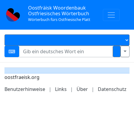
Oostfräisk Woordenbauk
Ostfriesisches Wörterbuch
Wörterbuch fürs Ostfriesische Platt
oostfraeisk.org
Benutzerhinweise
|
Links
|
Über
|
Datenschutz