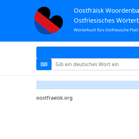
Oostfräisk Woordenb
Ostfriesisches Wörter
Wörterbuch fürs Ostfriesische Platt
oostfraeisk.org