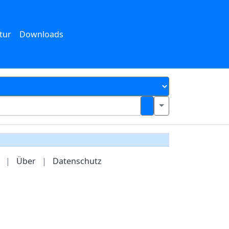
tur
Downloads
|
Über
|
Datenschutz