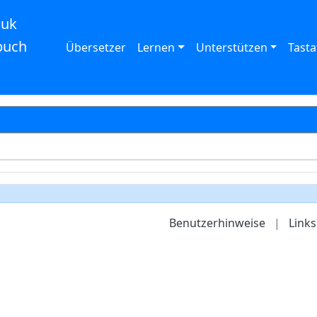
auk
buch
Übersetzer
Lernen
Unterstützen
Tasta
Benutzerhinweise
|
Links