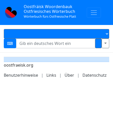
Oostfräisk Woordenbauk
Ostfriesisches Wörterbuch
Wörterbuch fürs Ostfriesische Platt
oostfraeisk.org
Benutzerhinweise
|
Links
|
Über
|
Datenschutz