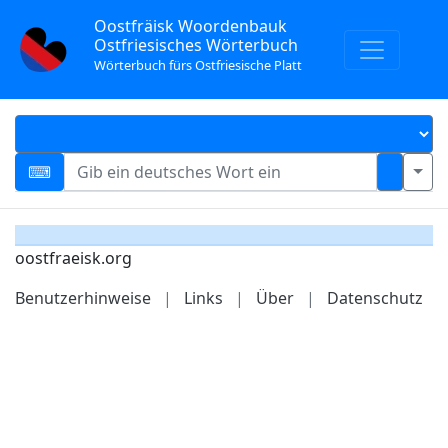
Oostfräisk Woordenbauk
Ostfriesisches Wörterbuch
Wörterbuch fürs Ostfriesische Platt
oostfraeisk.org
Benutzerhinweise
|
Links
|
Über
|
Datenschutz