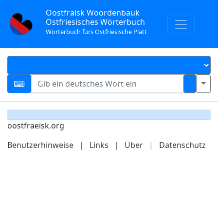
Oostfräisk Woordenbauk
Ostfriesisches Wörterbuch
Wörterbuch fürs Ostfriesische Platt
oostfraeisk.org
Benutzerhinweise
|
Links
|
Über
|
Datenschutz