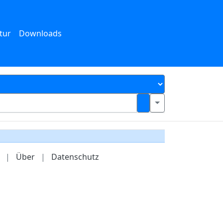
tur
Downloads
|
Über
|
Datenschutz