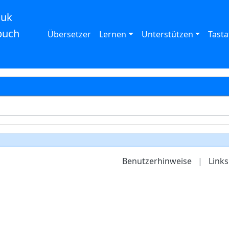
auk
buch
Übersetzer
Lernen
Unterstützen
Tasta
Benutzerhinweise
|
Links