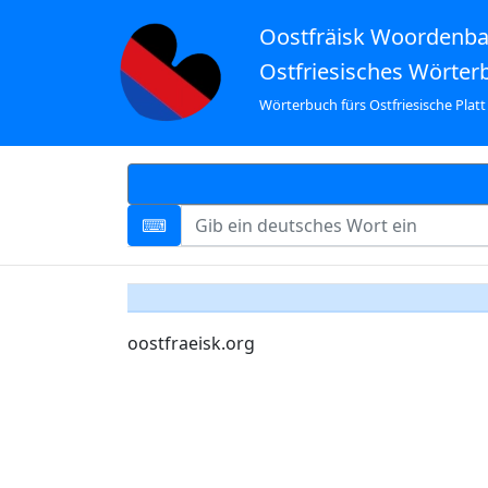
Oostfräisk Woordenb
Ostfriesisches Wörter
Wörterbuch fürs Ostfriesische Platt
oostfraeisk.org