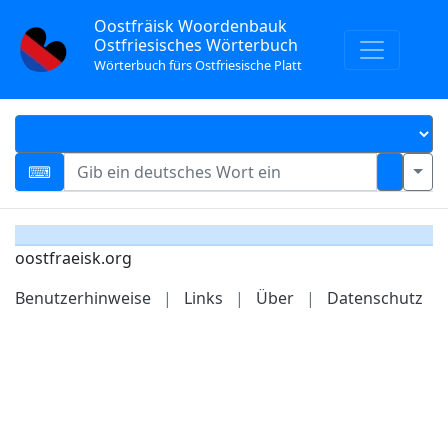
Oostfräisk Woordenbauk
Ostfriesisches Wörterbuch
Wörterbuch fürs Ostfriesische Platt
oostfraeisk.org
Benutzerhinweise
|
Links
|
Über
|
Datenschutz