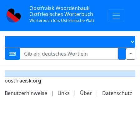
Oostfräisk Woordenbauk
Ostfriesisches Wörterbuch
Wörterbuch fürs Ostfriesische Platt
oostfraeisk.org
Benutzerhinweise
|
Links
|
Über
|
Datenschutz