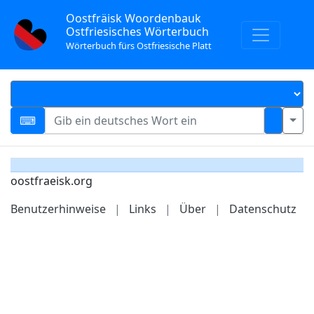
Oostfräisk Woordenbauk
Ostfriesisches Wörterbuch
Wörterbuch fürs Ostfriesische Platt
oostfraeisk.org
Benutzerhinweise
|
Links
|
Über
|
Datenschutz