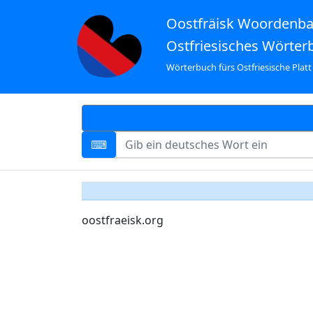
Oostfräisk Woordenb
Ostfriesisches Wörter
Wörterbuch fürs Ostfriesische Platt
oostfraeisk.org