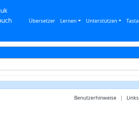
auk
buch
Übersetzer
Lernen
Unterstützen
Tasta
Benutzerhinweise
|
Links