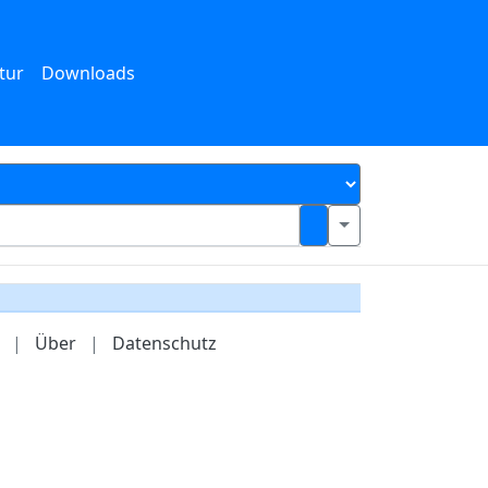
tur
Downloads
|
Über
|
Datenschutz