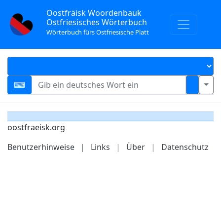
Oostfräisk Woordenbauk
Ostfriesisches Wörterbuch
Wörterbuch fürs Ostfriesische Platt
oostfraeisk.org
Benutzerhinweise
|
Links
|
Über
|
Datenschutz